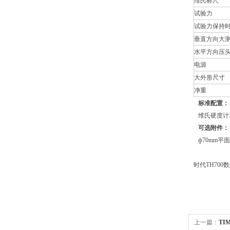
维氏标尺
试验力
试验力保持
垂直方向大
水平方向压
电源
大外形尺寸
净重
标准配置：
维氏硬度计主
可选附件：
ф70mm平
时代TH70
上一篇：
TI