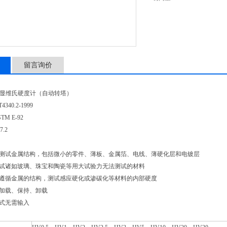
留言询价
0数显维氏硬度计（自动转塔）
340.2-1999
M E-92
.2
测试金属结构，包括微小的零件、薄板、金属箔、电线、薄硬化层和电镀层
试诸如玻璃、珠宝和陶瓷等用大试验力无法测试的材料
遵循金属的结构，测试感应硬化或渗碳化等材料的内部硬度
加载、保持、卸载
式无需输入