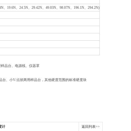
9.8N、19.6N、24.5N、29.42N、49.03N、98.07N、196.1N、294.2N)
型样品台、电源线、仪器罩
面样品台、小V/点状两用样品台，其他硬度范围的标准硬度块
度计
返回列表>>