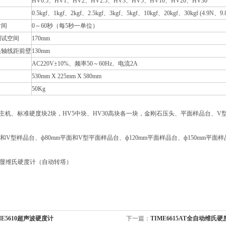
HV0.5、HV1、HV2、HV2.5、HV3、HV5、HV10、HV20、HV30
0.5kgf、1kgf、2kgf、2.5kgf、3kgf、5kgf、10kgf、20kgf、30kgf (4.9N、
时间
0～60秒（每5秒一单位）
测试空间
170mm
头轴线距前壁
130mm
AC220V±10%、频率50～60Hz、电流2A
530mm X 225mm X 580mm
50Kg
机、标准硬度块2块，HV5中块、HV30高块各一块，金刚石压头、平面样品台、V
面和V型样品台、ф80mm平面和V型平面样品台、ф120mm平面样品台、ф150mm平
0数显维氏硬度计（自动转塔）
ME5610超声波硬度计
下一篇：
TIME6615AT全自动维氏硬