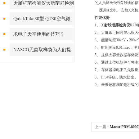
设定与期间核查方法
大肠杆菌检测仪大肠菌群检测
的人员避免受到X射线的辐
医用X光机、安检X光机
仪—EnSURE荧光检测仪
性能优势
QuickTake30型 QT30空气微
1、
X射线泄露检测仪
R75
生物采样器
2、 大屏幕可同时显示很
求电子天平使用的技巧？
3、 能量响应30keV - 200k
4、 时间响应0.01msec
NASCO无菌取样袋为人们提
5、 提供大容量数据存储
供安全、健康的食品
6、 通过上位机软件可将
7、 存储器掉电不丢失数据
8、 IP54等级，防水防尘。
9、 未来还将增加毫秒级
上一篇：
Mazur PRM-8