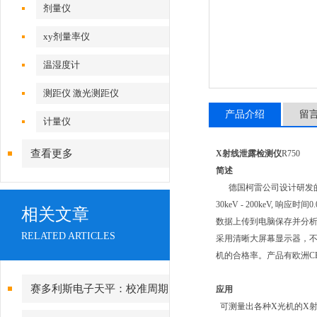
剂量仪
xy剂量率仪
温湿度计
测距仪 激光测距仪
产品介绍
留
计量仪
查看更多
X射线泄露检测仪
R750
简述
德国柯雷公司设计研发的新
30keV - 200keV
相关文章
数据上传到电脑保存并分
RELATED ARTICLES
采用清晰大屏幕显示器，不
机的合格率。产品有欧洲CE、
赛多利斯电子天平：校准周期
应用
可测量出各种X光机的X射