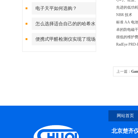
小巧、轻质
说明书
先进的低功
电子天平如何选购？
NBR 技术
标准 AA 电
怎么选择适合自己的的哈希水
卓的防电
质分析仪
很低的维护
便携式甲醛检测仪实现了现场
RadEye P
对室内空气中甲醛的快速检测
上一篇：
Ga
网站首页
北京楚齐