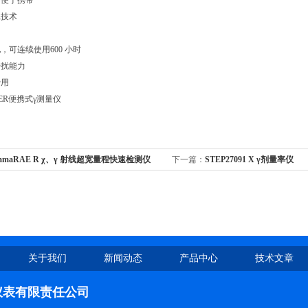
、便于携带
耗技术
池，可连续使用600 小时
磁干扰能力
费用
RD-ER便携式γ测量仪
mmaRAE R χ、γ 射线超宽量程快速检测仪
下一篇：
STEP27091 X γ剂量率仪
关于我们
新闻动态
产品中心
技术文章
仪表有限责任公司