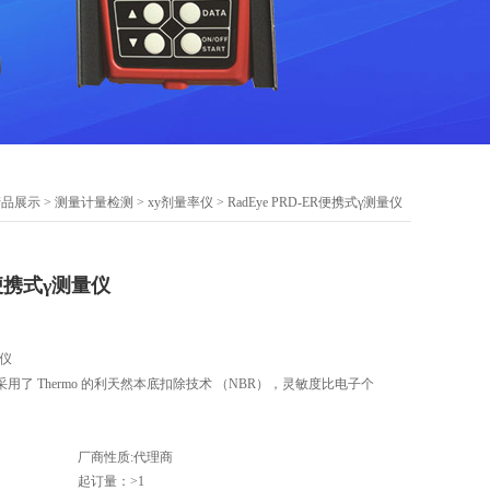
产品展示
>
测量计量检测
>
xy剂量率仪
> RadEye PRD-ER便携式γ测量仪
ER便携式γ测量仪
量仪
了 Thermo 的利天然本底扣除技术 （NBR），灵敏度比电子个
。
厂商性质:代理商
起订量：>1