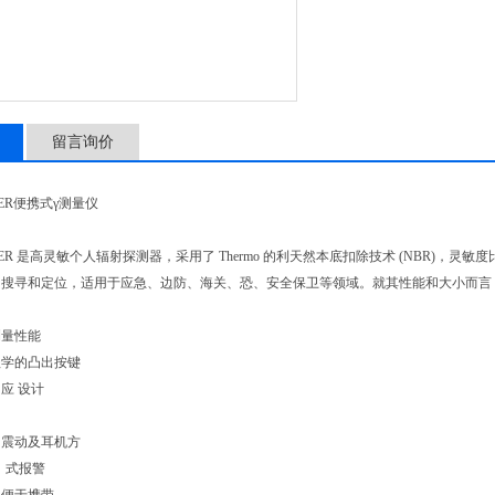
留言询价
RD-ER便携式γ测量仪
RD-ER 是高灵敏个人辐射探测器，采用了 Thermo 的利天然本底扣除技术 (NBR)，灵敏度比
的搜寻和定位，适用于应急、边防、海关、恐、安全保卫等领域。就其性能和大小而言
测量性能
程学的凸出按键
应 设计
、震动及耳机方
处 85dB 式报警