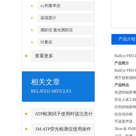
xy剂量率仪
温湿度计
测距仪 激光测距仪
产品介绍
计量仪
查看更多
RadEye P
产品简介
RadEye P
用于放射源
相关文章
产品特点
RELATED ARTICLES
先进的辐射
符合人体工
出色的辐射响
ATP检测拭子使用时该注意什
全自动自检
可设置声音
么，又该如何进行储藏？
3M ATP荧光检测仪使用操作
30cm 