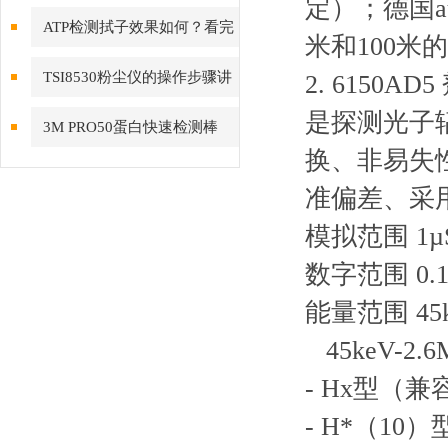
定）；德国au
ATP检测拭子效果如何？看完
米和100米
你就知道了
TSI8530粉尘仪的操作步骤讲
2. 6150A
是探测光子
解
3M PRO50蛋白快速检测棒
换、非易失
准偏差、采用
模拟范围 1µSv
数字范围 0.1µ
能量范围 45k
45keV-2.6
- Hx型（兼
- H*（10