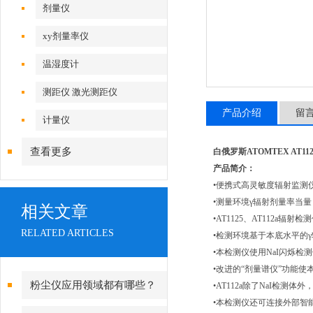
剂量仪
xy剂量率仪
温湿度计
测距仪 激光测距仪
产品介绍
留
计量仪
查看更多
白俄罗斯ATOMTEX AT1
产品简介：
•便携式高灵敏度辐射监测
•测量环境γ辐射剂量率当量
相关文章
•AT1125、AT112a辐
RELATED ARTICLES
•检测环境基于本底水平的
•本检测仪使用NaI闪烁
•改进的“剂量谱仪”功能使本
粉尘仪应用领域都有哪些？
•AT112a除了NaI检
•本检测仪还可连接外部智能