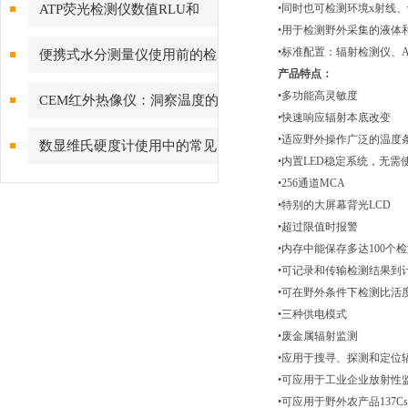
ATP荧光检测仪数值RLU和
•同时也可检测环境x射线、
•用于检测野外采集的液体和
CFU关系
•标准配置：辐射检测仪、
便携式水分测量仪使用前的检
产品特点：
定工作不可忽视
•多功能高灵敏度
CEM红外热像仪：洞察温度的
•快速响应辐射本底改变
视觉先锋
•适应野外操作广泛的温度条
数显维氏硬度计使用中的常见
•内置LED稳定系统，无需
故障和解决方法
•256通道MCA
•特别的大屏幕背光LCD
•超过限值时报警
•内存中能保存多达100个
•可记录和传输检测结果到
•可在野外条件下检测比活
•三种供电模式
•废金属辐射监测
•应用于搜寻、探测和定位
•可应用于工业企业放射性
•可应用于野外农产品137C