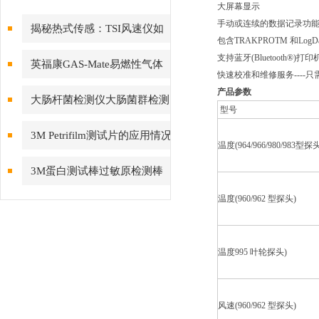
大屏幕显示
手动或连续的数据记录功
揭秘热式传感：TSI风速仪如
包含TRAKPROTM 和L
何实现低风速下的高精度测量
支持蓝牙(Bluetooth®)打印
英福康GAS-Mate易燃性气体
快速校准和维修服务----
检漏仪
产品参数
大肠杆菌检测仪大肠菌群检测
型号
仪—EnSURE荧光检测仪
3M Petrifilm测试片的应用情况
温度(964/966/980/983型探
怎样？
3M蛋白测试棒过敏原检测棒
ALLTEC60 表面蛋白过敏原测
温度(960/962 型探头)
试棒
温度995 叶轮探头)
风速(960/962 型探头)