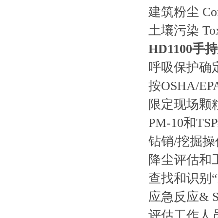
建筑粉尘 Const
土壤污染 Toxic
HD1100
呼吸保护确
按OSHA/
限定现场颗
PM-10和T
钻销/挖掘
降尘评估和
查找和识别“Ho
应急反应& SA
评估工作人