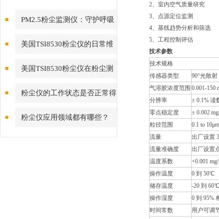
2、室内空气质量研究
3、点源定位监测
PM2.5粉尘监测仪：守护呼吸
4、基线趋势分析和筛选
健康的“空气哨兵”
5、工程控制评估
美国TSI8530粉尘仪的日常维
技术参数
护与保养指南
技术规格
美国TSI8530粉尘仪在粉尘测
传感器类型
90°光散射
量领域备受青睐
气溶胶浓度范围
0.001-150
粉尘仪的工作状态是否正常得
分辨率
± 0.1% 
看这些方面
零点稳定度
± 0.002
粉尘仪应用领域都有哪些？
粒径范围
0.1 to 10μ
流量
出厂设置 3.0
流量准确度
出厂设置点
温度系数
+0.001 mg
操作温度
0 到 50℃
储存温度
-20 到 60
操作湿度
0 到 95
时间常数
用户可调节，