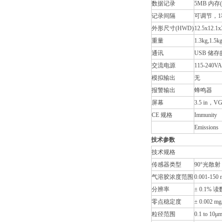
数据记录
5MB 内存
记录间隔
可调节，1
外形尺寸(HWD)
12.5x12.1
重量
1.3kg,1.
通讯
USB 储
交流电源
115-240V
模拟输出
无
报警输出
蜂鸣器
屏幕
3.5 in
CE 规格
Immunity
Emissions
技术参数
技术规格
传感器类型
90°光散射
气溶胶浓度范围
0.001-150
分辨率
± 0.1% 
零点稳定度
± 0.002
粒径范围
0.1 to 10μ