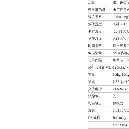
流量
出厂设置 3.0
流量准确度
出厂设置点
温度系数
+0.001 mg
操作温度
0 到 50℃
储存温度
-20 到 60
操作湿度
0 到 95
时间常数
用户可调节，
数据记录
5MB 内存
记录间隔
可调节，1
外形尺寸(HWD)
12.5x12.1
重量
1.3kg,1.
通讯
USB 储
交流电源
115-240V
模拟输出
无
报警输出
蜂鸣器
屏幕
3.5 in
CE 规格
Immunity
Emissions