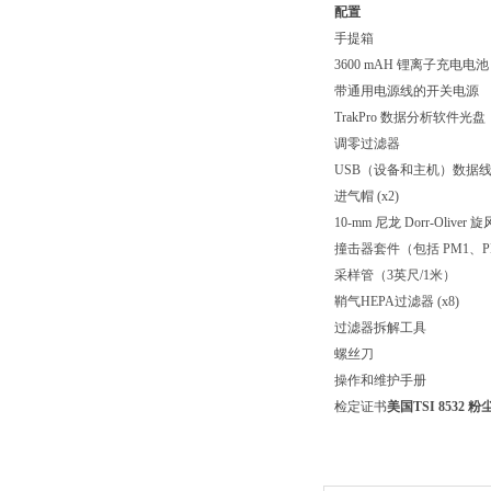
配置
手提箱
3600 mAH 锂离子充电电池
带通用电源线的开关电源
TrakPro 数据分析软件光盘
调零过滤器
USB（设备和主机）数据
进气帽 (x2)
10-mm 尼龙 Dorr-Oliver
撞击器套件（包括 PM1、PM
采样管（3英尺/1米）
鞘气HEPA过滤器 (x8)
过滤器拆解工具
螺丝刀
操作和维护手册
检定证书
美国TSI 8532 粉