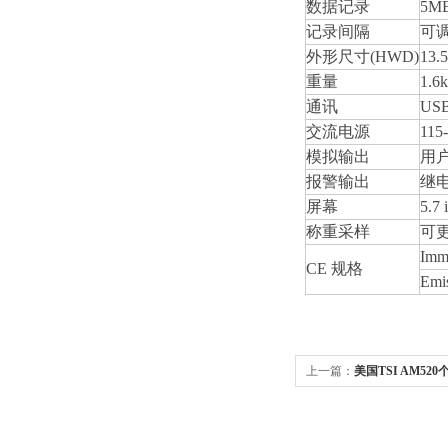
数据记录
5M
记录间隔
可
外形尺寸(HWD)
13.
重量
1.
通讯
U
交流电源
115
模拟输出
用户
报警输出
继
屏幕
5.
称重采样
可更
Imm
CE 规格
Emi
上一篇：
美国TSI AM52