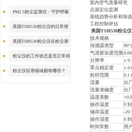
室内空气质量研究
点源定位监测
PM2.5粉尘监测仪：守护呼吸
基线趋势分析和筛
健康的“空气哨兵”
工程控制评估
美国TSI8530粉尘仪的日常维
美国TSI8530粉尘仪
技术规格
护与保养指南
美国TSI8530粉尘仪在粉尘测
传感器类型
90
气溶胶浓度范围
0.0
量领域备受青睐
粉尘仪的工作状态是否正常得
分辨率
± 
零点稳定度
± 
看这些方面
粉尘仪应用领域都有哪些？
粒径范围
0.1 
流量
出厂设
流量准确度
出
温度系数
+0.
操作温度
0 到
储存温度
-20
操作湿度
0 
时间常数
用户