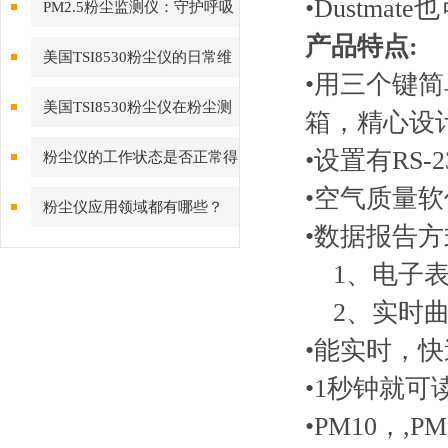
•Dustma
PM2.5粉尘监测仪：守护呼吸
产品特点:
健康的“空气哨兵”
美国TSI8530粉尘仪的日常维
•用三个键
护与保养指南
美国TSI8530粉尘仪在粉尘测
箱，精心设
量领域备受青睐
•设置有RS
粉尘仪的工作状态是否正常得
•空气质量
看这些方面
粉尘仪应用领域都有哪些？
•数据报告
1、电子
2、实时曲
•能实时，
•1秒钟就
•PM10，,