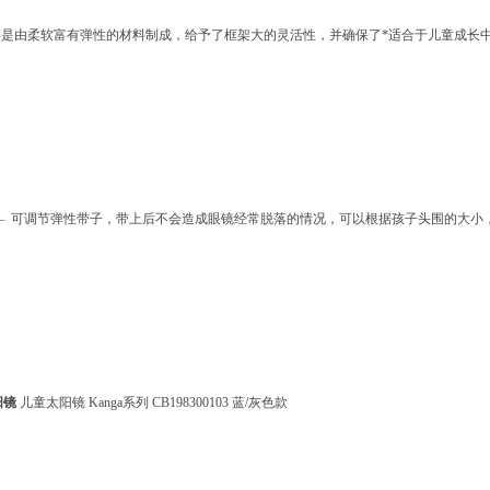
链是由柔软富有弹性的材料制成，给予了框架大的灵活性，并确保了*适合于儿童成长
— 可调节弹性带子，带上后不会造成眼镜经常脱落的情况，可以根据孩子头围的大小
阳镜
儿童太阳镜 Kanga系列 CB198300103 蓝/灰色款