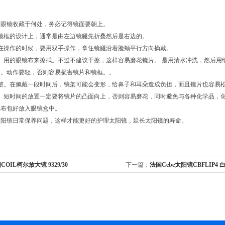
阳眼镜收藏于何处，务必记得镜面要朝上。
镜框的设计上，通常是由左边镜腿先折叠然后是右边的。
在操作的时候，要用双手操作，拿住镜腿沿着脸颊平行方向摘戴。
。用的眼镜布来擦拭。不过不建议干擦，这样容易磨花镜片。 是用清水冲洗，然后用
侧。动作要轻，否则容易损害镜片和镜框。。
调整。在佩戴一段时间后，镜架可能会变形，给鼻子和耳朵造成负担，而且镜片也容易
置。短时间的放置一定要将镜片的凸面向上，否则容易磨花，同时避免与各种化学品，
镜布包好放入眼镜盒中。
太阳镜日常保养问题，这样才能更好的护理太阳镜，延长太阳镜的寿命。
COIL柯尔放大镜 9329/30
下一篇：
法国Cebe太阳镜CBFLIP4