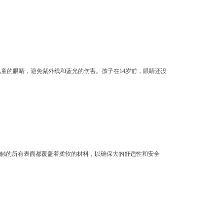
能更有效的保护儿童的眼睛，避免紫外线和蓝光的伤害。孩子在14岁前，眼睛还没
肤接触的所有表面都覆盖着柔软的材料，以确保大的舒适性和安全