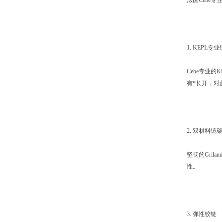
法国Cebe
1. KEPL专
Cebe专业的
有*长开，对
2. 双材料镜
坚韧的Gri
性。
3. 弹性铰链