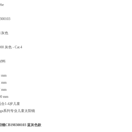
be
00103
/灰色
 灰色 - Cat.4
n材料
 mm
 mm
 mm
0 mm
合1-4岁儿童
Kanga系列专业儿童太阳镜
镜CB198300103 蓝灰色款