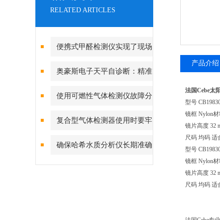
RELATED ARTICLES
便携式甲醛检测仪实现了现场
产品介绍
对室内空气中甲醛的快速检测
奥豪斯电子天平自诊断：精准
测量背后的故障预警守护
法国Cebe太阳
使用可燃性气体检测仪故障分
型号 CB1983
镜框 Nylon
析及对策
复合型气体检测器使用时要牢
镜片高度 32 
尺码 均码 适合
记的一些事项
确保哈希水质分析仪长期准确
型号 CB1983
镜框 Nylon
读数的要点
镜片高度 32 
尺码 均码 适