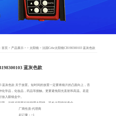
：
首页
>
产品展示
> >
太阳镜
> 法国Cebe太阳镜CB198300103 蓝灰色款
198300103 蓝灰色款
00103 蓝灰色款 关于放置。短时间的放置一定要将镜片的凸面向上，否
种化学品，化妆品，药品等接触。更要避免阳光直射和高温。若是
好放入眼镜盒中。
问题，这样才能更好的护理太阳镜，延长太阳镜的寿命。
厂商性质:代理商
起订量：>1