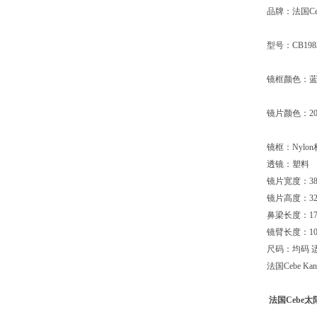
品牌：法国Ce
型号：CB1983
镜框颜色：蓝
镜片颜色：2000
镜框：Nylo
透镜：塑料
镜片宽度：38
镜片高度：32
鼻梁长度：17
镜臂长度：10
尺码：均码 适
法国Cebe 
法国Cebe太阳