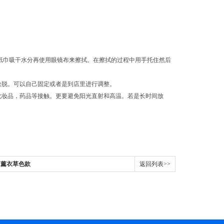
纸巾吸干水分再使用眼镜布来擦拭。在擦拭的过程中用手托住然后
松脱。可以自己固定或者是到店里进行调整。
化妆品，药品等接触。更要避免阳光直射和高温。若是长时间放
 白薰衣草色款
返回列表>>