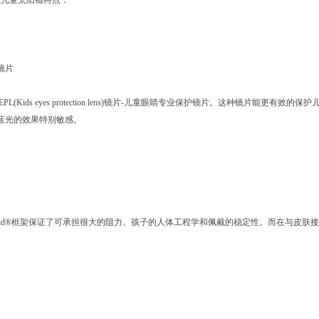
专业儿童太阳镜特点：
业镜片
KEPL(Kids eyes protection lens)镜片-儿童眼睛专业保护镜片。这种镜片
蓝光的效果特别敏感。
架
lamid®框架保证了可承担很大的阻力、孩子的人体工程学和佩戴的稳定性。而在与皮