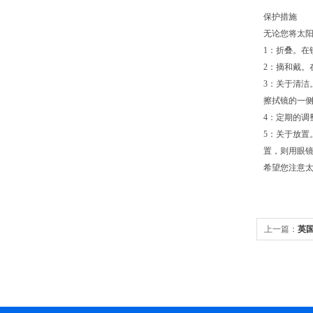
保护措施
无论您将太
1：折叠。在
2：摘和戴。
3：关于清洁
擦拭镜的一
4：定期的
5：关于放
置，则用眼
希望您注意
上一篇：
英国