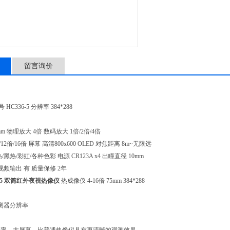
留言询价
 HC336-5 分辨率 384*288
m 物理放大 4倍 数码放大 1倍/2倍/4倍
12倍/16倍 屏幕 高清800x600 OLED 对焦距离 8m~无限远
黑热/彩虹/各种色彩 电源 CR123A x4 出瞳直径 10mm
视频输出 有 质量保修 2年
36-5 双筒红外夜视热像仪
热成像仪 4-16倍 75mm 384*288
8探测器分辨率