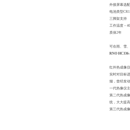
外接屏幕选
电池类型CR12
三脚架支持
工作温度－40
质保2年
可在雨、雪、
RNO HC3
红外热成像仪
实时对目标进
烟，曾经发动
一代热像仪
第二代热成
统，大大提
第三代热成