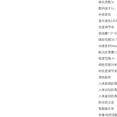
镜头倍数3x
数码放大1x，
外形双筒
显示屏伀LED8
亮度调节有
视场攀7.5°×6
瞳距范围56-
出瞳直径6m
眼点距离攀㈢
视度范围-4～
调焦范围10
对比度调节
调色板有
人体探测距离1
人体识别距离4
人体鉴别距离3
防水防尘是
视频输出有
录像/拍照选