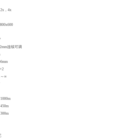
2x，4x
00x600
°
72mm连续可调
m
6mm
+2
米～∞
有
000m
50m
00m
配