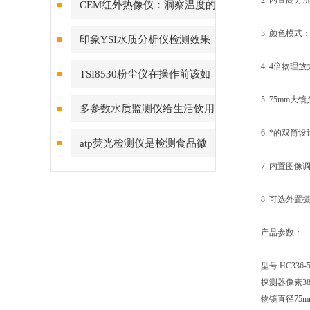
2. 内置高
CEM红外热像仪：洞察温度的
视觉先锋
3. 颜色模式
印象YSI水质分析仪检测效果
的因素有很多种，一起来看看把
4. 4倍物
TSI8530粉尘仪在操作前该如
5. 75mm大镜
何预热？
多参数水质监测仪给生活饮用
6. *的双筒
水带来的用处
atp荧光检测仪是检测食品微
7. 内置图
生物的一款比价实用的仪器
8. 可选外
产品参数：
型号 HC336-
探测器像素384
物镜直径75m