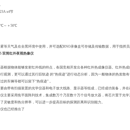
配
3A x4节
℃～＋50℃
雾等天气及在全黑环境中使用，并可选配RNO录像盒可存储及传输数据，用于指挥员
36-5 双筒红外夜视热像仪
器根据物体能够发射红外线的特点，各国竞相开发出各种红外热成像仪器。红外热成像
行观测，更可以通过其行踪轨迹 的“热痕迹”进行动态分析，因为一般物体的热发散
过的车辆等都可以留下“热痕迹” 。
主要由带有扫描装置的光学仪器和电子放大线路、显示器等组成，已经成功装备，并在
像仪主要采用焦平面阵列技术，集成数万个乃至数十万个信号放大器，将芯片置于光学
高了灵敏度和热分辨率，可以进一步提高目标的探测距离和识别能力。
像仪也已经推出了